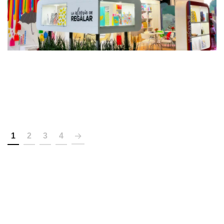
Romipack
STANDS
1
2
3
4